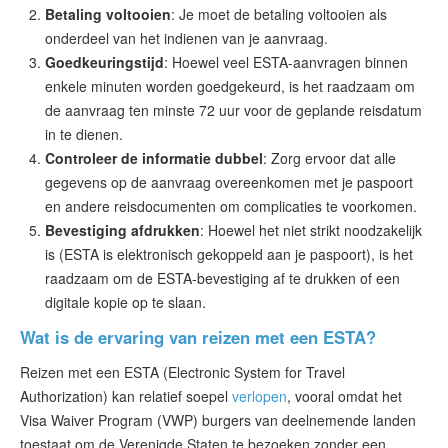
Betaling voltooien
: Je moet de betaling voltooien als
onderdeel van het indienen van je aanvraag.
Goedkeuringstijd
: Hoewel veel ESTA-aanvragen binnen
enkele minuten worden goedgekeurd, is het raadzaam om
de aanvraag ten minste 72 uur voor de geplande reisdatum
in te dienen.
Controleer de informatie dubbel
: Zorg ervoor dat alle
gegevens op de aanvraag overeenkomen met je paspoort
en andere reisdocumenten om complicaties te voorkomen.
Bevestiging afdrukken
: Hoewel het niet strikt noodzakelijk
is (ESTA is elektronisch gekoppeld aan je paspoort), is het
raadzaam om de ESTA-bevestiging af te drukken of een
digitale kopie op te slaan.
Wat is de ervaring van reizen met een ESTA?
Reizen met een ESTA (Electronic System for Travel
Authorization) kan relatief soepel
verlopen
, vooral omdat het
Visa Waiver Program (VWP) burgers van deelnemende landen
toestaat om de Verenigde Staten te bezoeken zonder een