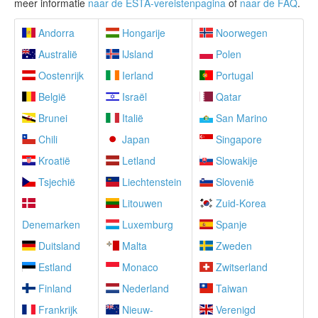
meer informatie
naar de ESTA-vereistenpagina
of
naar de FAQ
.
Andorra
Hongarije
Noorwegen
Australië
IJsland
Polen
Oostenrijk
Ierland
Portugal
België
Israël
Qatar
Brunei
Italië
San Marino
Chili
Japan
Singapore
Kroatië
Letland
Slowakije
Tsjechië
Liechtenstein
Slovenië
Litouwen
Zuid-Korea
Denemarken
Luxemburg
Spanje
Duitsland
Malta
Zweden
Estland
Monaco
Zwitserland
Finland
Nederland
Taiwan
Frankrijk
Nieuw-
Verenigd