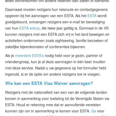
willen binnenkomen om andere redenen dan zaken of toerisme.
Daarnaast moeten reizigers hun reisroute en contactgegevens
opgeven bij het aanvragen van een ESTA. Als het
ESTA
wordt
goedgekeurd, ontvangen reizigers een e-mail ter bevestiging
van hun
ESTA-status
, die twee jaar geldig is. Eenmaal in de VS
kunnen reizigers met een ESTA zich vrij in het land bewegen en
activiteiten ondernemen zoals sightseeing, familie bezoeken of
zakelijke bijeenkomsten of conferenties bijwonen.
Als je
meerdere ESTA's
nodig hebt voor je gezin, partner of
vriendengroep, kun je al deze aanvragen in één keer invullen
met deze service. Nadat u uw gegevens op het formulier hebt
ingevuld, is er de optie om andere reizigers toe te voegen.
Wie kan een ESTA Visa Waiver aanvragen?
Reizigers met de nationaliteit van een van de volgende landen
komen in aanmerking voor toelating tot de Verenigde Staten via
ESTA. Houd er rekening mee dat er aanvullende vereisten
kunnen zijn om in aanmerking te komen voor ESTA.
Ga
voor