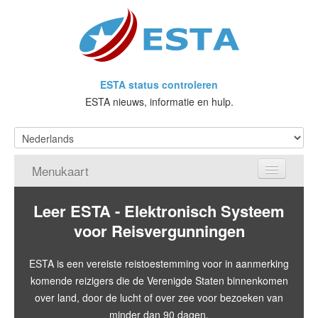
ESTA status controleren
ESTA nieuws, informatie en hulp.
Menukaart
Home
Leer ESTA - Elektronisch Systeem
voor Reisvergunningen
Doe een aanvraag voor ESTA
ESTA is een vereiste reistoestemming voor in aanmerking
Wat is ESTA?
komende reizigers die de Verenigde Staten binnenkomen
VWP
over land, door de lucht of over zee voor bezoeken van
minder dan 90 dagen.