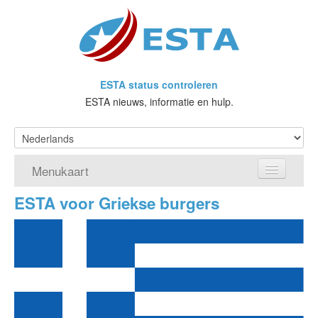
ESTA status controleren
ESTA nieuws, informatie en hulp.
Menukaart
ESTA voor Griekse burgers
Home
Doe een aanvraag voor ESTA
Wat is ESTA?
VWP