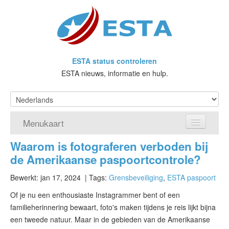
ESTA status controleren
ESTA nieuws, informatie en hulp.
Menukaart
Waarom is fotograferen verboden bij
Home
de Amerikaanse paspoortcontrole?
Doe een aanvraag voor ESTA
Bewerkt: jan 17, 2024
| Tags:
Grensbeveiliging
,
ESTA paspoort
Wat is ESTA?
Of je nu een enthousiaste Instagrammer bent of een
familieherinnering bewaart, foto's maken tijdens je reis lijkt bijna
VWP
een tweede natuur. Maar in de gebieden van de Amerikaanse