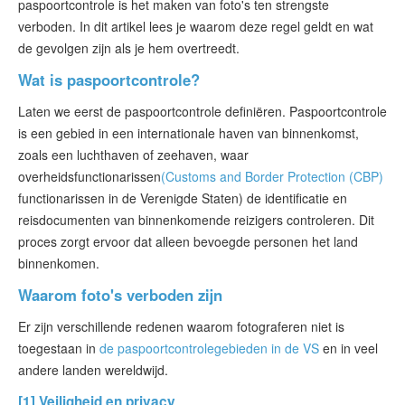
paspoortcontrole is het maken van foto's ten strengste
ESTA status
verboden. In dit artikel lees je waarom deze regel geldt en wat
de gevolgen zijn als je hem overtreedt.
ESTA-artikelen
Wat is paspoortcontrole?
Neem contact op met
Laten we eerst de paspoortcontrole definiëren. Paspoortcontrole
is een gebied in een internationale haven van binnenkomst,
zoals een luchthaven of zeehaven, waar
overheidsfunctionarissen
(Customs and Border Protection (CBP)
functionarissen in de Verenigde Staten) de identificatie en
reisdocumenten van binnenkomende reizigers controleren. Dit
proces zorgt ervoor dat alleen bevoegde personen het land
binnenkomen.
Waarom foto's verboden zijn
Er zijn verschillende redenen waarom fotograferen niet is
toegestaan in
de paspoortcontrolegebieden in de VS
en in veel
andere landen wereldwijd.
[1] Veiligheid en privacy