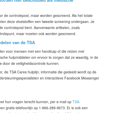
n worden niet beschouwd als medische
r de controlepost, maar worden gescreend. Als het totale
eten deze vloeistoffen een tweede screening ondergaan. Je
e controlepost bent. Aanverwante artikelen, zoals
ontrolepunt, maar moeten ook worden gescreend.
iddelen van de TSA
len voor mensen met een handicap of die reizen met
che hulpmiddelen om ervoor te zorgen dat ze waardig, in de
oe door de veiligheidscontrole kunnen.
er, de TSA Cares hulplijn, informatie die gedeeld wordt op de
dersteuningsspecialisten en interactieve Facebook Messenger
met hun vragen terecht kunnen, per e-mail op
TSA-
een gratis telefoonlijn op 1-866-289-9673. Er is ook een