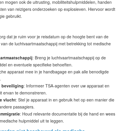
n mogen ook de uitrusting, mobiliteitshulpmiddelen, handen
ten van reizigers onderzoeken op explosieven. Hiervoor wordt
ie gebruikt.
Zorg dat je ruim voor je reisdatum op de hoogte bent van de
d van de luchtvaartmaatschappij met betrekking tot medische
artmaatschappij
: Breng je luchtvaartmaatschappij op de
del en eventuele specifieke behoeften.
che apparaat mee in je handbagage en pak alle benodigde
.
 beveiliging
: Informeer TSA-agenten over uw apparaat en
it ervan te demonstreren.
e vlucht
: Stel je apparaat in en gebruik het op een manier die
 andere passagiers.
immigratie
: Houd relevante documentatie bij de hand en wees
medische hulpmiddel uit te leggen.