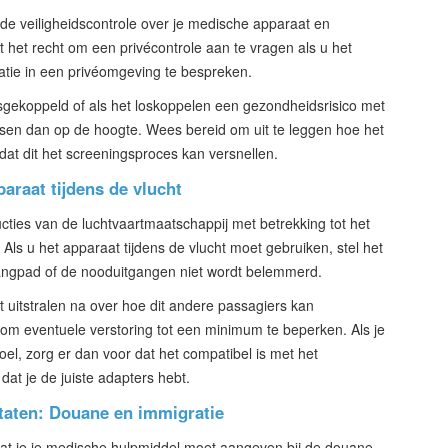
e veiligheidscontrole over je medische apparaat en
t het recht om een privécontrole aan te vragen als u het
uatie in een privéomgeving te bespreken.
sgekoppeld of als het loskoppelen een gezondheidsrisico met
issen dan op de hoogte. Wees bereid om uit te leggen hoe het
dat dit het screeningsproces kan versnellen.
raat tijdens de vlucht
ucties van de luchtvaartmaatschappij met betrekking tot het
ls u het apparaat tijdens de vlucht moet gebruiken, stel het
gangpad of de nooduitgangen niet wordt belemmerd.
ht uitstralen na over hoe dit andere passagiers kan
m eventuele verstoring tot een minimum te beperken. Als je
oel, zorg er dan voor dat het compatibel is met het
dat je de juiste adapters hebt.
taten: Douane en immigratie
 dat je je medische hulpmiddel moet aangeven bij de douane.