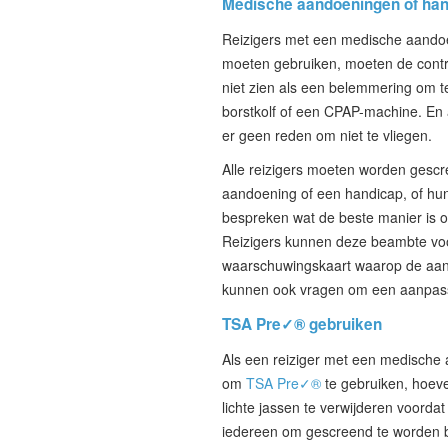
Medische aandoeningen of ha
Reizigers met een medische aandoe
moeten gebruiken, moeten de contro
niet zien als een belemmering om te
borstkolf of een CPAP-machine. En 
er geen reden om niet te vliegen.
Alle reizigers moeten worden gescr
aandoening of een handicap, of hun
bespreken wat de beste manier is 
Reizigers kunnen deze beambte vo
waarschuwingskaart waarop de aand
kunnen ook vragen om een aanpassi
TSA Pre✓® gebruiken
Als een reiziger met een medische 
om
TSA Pre✓®
te gebruiken, hoeve
lichte jassen te verwijderen voorda
iedereen om gescreend te worden bi