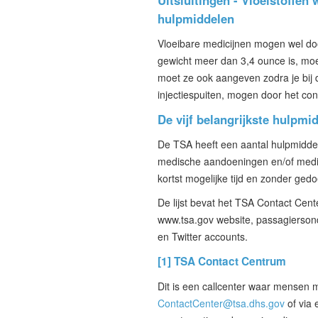
Uitsluitingen - Vloeistoffe
hulpmiddelen
Vloeibare medicijnen mogen wel doo
gewicht meer dan 3,4 ounce is, mo
moet ze ook aangeven zodra je bij d
injectiespuiten, mogen door het c
De vijf belangrijkste hulpm
De TSA heeft een aantal hulpmidde
medische aandoeningen en/of medis
kortst mogelijke tijd en zonder ged
De lijst bevat het TSA Contact Cent
www.tsa.gov website, passagierson
en Twitter accounts.
[1] TSA Contact Centrum
Dit is een callcenter waar mensen 
ContactCenter@tsa.dhs.gov
of via 