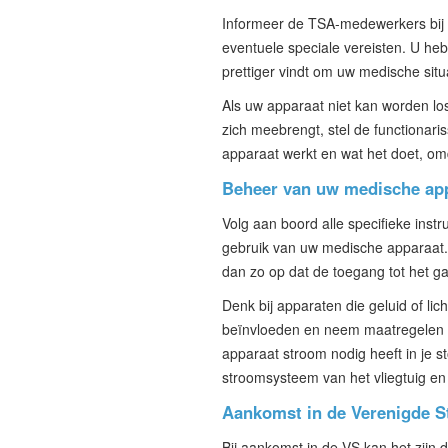
Informeer de TSA-medewerkers bij d
eventuele speciale vereisten. U heb
prettiger vindt om uw medische sit
Als uw apparaat niet kan worden lo
zich meebrengt, stel de functionar
apparaat werkt en wat het doet, om
Beheer van uw medische appa
Volg aan boord alle specifieke instr
gebruik van uw medische apparaat. A
dan zo op dat de toegang tot het 
Denk bij apparaten die geluid of lic
beïnvloeden en neem maatregelen o
apparaat stroom nodig heeft in je st
stroomsysteem van het vliegtuig en 
Aankomst in de Verenigde S
Bij aankomst in de VS kan het zijn