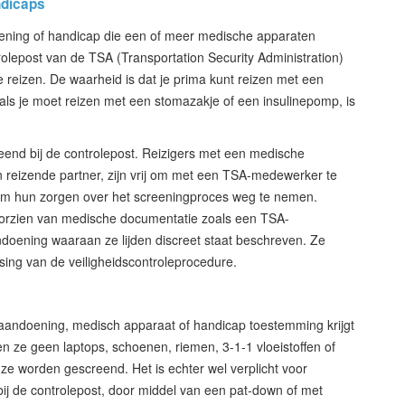
ndicaps
ning of handicap die een of meer medische apparaten
lepost van de TSA (Transportation Security Administration)
 reizen. De waarheid is dat je prima kunt reizen met een
als je moet reizen met een stomazakje of een insulinepomp, is
eend bij de controlepost. Reizigers met een medische
 reizende partner, zijn vrij om met een TSA-medewerker te
om hun zorgen over het screeningproces weg te nemen.
orzien van medische documentatie zoals een TSA-
oening waaraan ze lijden discreet staat beschreven. Ze
ng van de veiligheidscontroleprocedure.
aandoening, medisch apparaat of handicap toestemming krijgt
n ze geen laptops, schoenen, riemen, 3-1-1 vloeistoffen of
t ze worden gescreend. Het is echter wel verplicht voor
j de controlepost, door middel van een pat-down of met