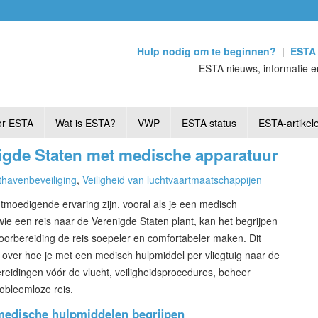
Hulp nodig om te beginnen?
|
ESTA 
ESTA nieuws, informatie e
or ESTA
Wat is ESTA?
VWP
ESTA status
ESTA-artikel
igde Staten met medische apparatuur
thavenbeveiliging
,
Veiligheid van luchtvaartmaatschappijen
tmoedigende ervaring zijn, vooral als je een medisch
 een reis naar de Verenigde Staten plant, kan het begrijpen
orbereiding de reis soepeler en comfortabeler maken. Dit
ds over hoe je met een medisch hulpmiddel per vliegtuig naar de
ereidingen vóór de vlucht, veiligheidsprocedures, beheer
robleemloze reis.
medische hulpmiddelen begrijpen