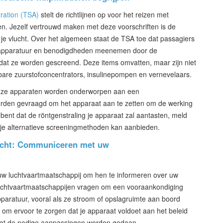
tration (TSA)
stelt de richtlijnen op voor het reizen met
en. Jezelf vertrouwd maken met deze voorschriften is de
 je vlucht. Over het algemeen staat de TSA toe dat passagiers
 apparatuur en benodigdheden meenemen door de
 dat ze worden gescreend. Deze items omvatten, maar zijn niet
are zuurstofconcentrators, insulinepompen en vernevelaars.
 deze apparaten worden onderworpen aan een
worden gevraagd om het apparaat aan te zetten om de werking
bent dat de röntgenstraling je apparaat zal aantasten, meld
 je alternatieve screeningmethoden kan aanbieden.
lucht: Communiceren met uw
uw luchtvaartmaatschappij om hen te informeren over uw
uchtvaartmaatschappijen vragen om een vooraankondiging
aratuur, vooral als ze stroom of opslagruimte aan boord
 om ervoor te zorgen dat je apparaat voldoet aan het beleid
dat de nodige aanpassingen worden gedaan.