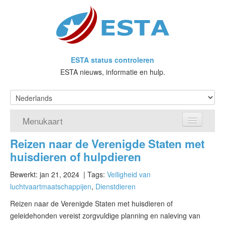
ESTA status controleren
ESTA nieuws, informatie en hulp.
Menukaart
Reizen naar de Verenigde Staten met
Home
huisdieren of hulpdieren
Doe een aanvraag voor ESTA
Bewerkt: jan 21, 2024
| Tags:
Veiligheid van
luchtvaartmaatschappijen
,
Dienstdieren
Wat is ESTA?
Reizen naar de Verenigde Staten met huisdieren of
VWP
geleidehonden vereist zorgvuldige planning en naleving van