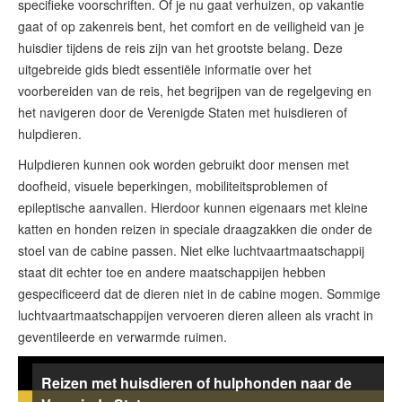
specifieke voorschriften. Of je nu gaat verhuizen, op vakantie
ESTA status
gaat of op zakenreis bent, het comfort en de veiligheid van je
huisdier tijdens de reis zijn van het grootste belang. Deze
ESTA-artikelen
uitgebreide gids biedt essentiële informatie over het
Neem contact op met
voorbereiden van de reis, het begrijpen van de regelgeving en
het navigeren door de Verenigde Staten met huisdieren of
hulpdieren.
Hulpdieren kunnen ook worden gebruikt door mensen met
doofheid, visuele beperkingen, mobiliteitsproblemen of
epileptische aanvallen. Hierdoor kunnen eigenaars met kleine
katten en honden reizen in speciale draagzakken die onder de
stoel van de cabine passen. Niet elke luchtvaartmaatschappij
staat dit echter toe en andere maatschappijen hebben
gespecificeerd dat de dieren niet in de cabine mogen. Sommige
luchtvaartmaatschappijen vervoeren dieren alleen als vracht in
geventileerde en verwarmde ruimen.
Reizen met huisdieren of hulphonden naar de