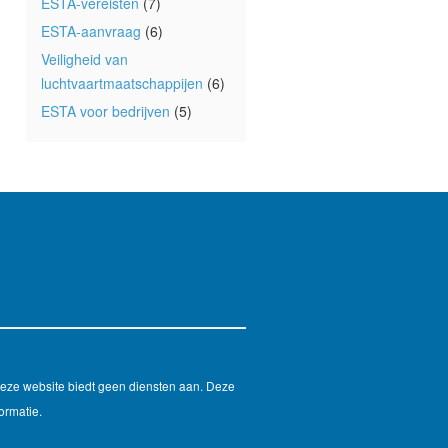
ESTA-vereisten
(7)
ESTA-aanvraag
(6)
Veiligheid van
luchtvaartmaatschappijen
(6)
ESTA voor bedrijven
(5)
Deze website biedt geen diensten aan. Deze
ormatie.