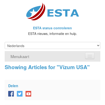
ESTA status controleren
ESTA nieuws, informatie en hulp.
Menukaart
Showing Articles for "Vízum USA"
Home
Doe een aanvraag voor ESTA
Delen
Wat is ESTA?
VWP