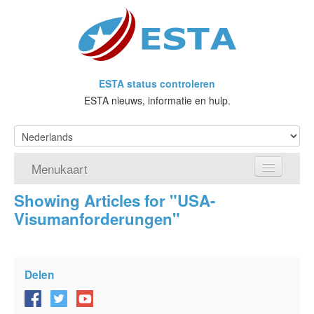
ESTA status controleren
ESTA nieuws, informatie en hulp.
Menukaart
Showing Articles for "USA-
Home
Visumanforderungen"
Doe een aanvraag voor ESTA
Wat is ESTA?
Delen
VWP