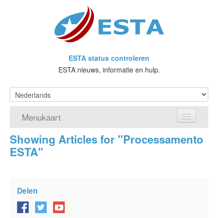
ESTA status controleren
ESTA nieuws, informatie en hulp.
Menukaart
Showing Articles for "Processamento
Home
ESTA"
Doe een aanvraag voor ESTA
Wat is ESTA?
Delen
VWP