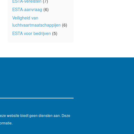
ESTA-vereisten
(7)
ESTA-aanvraag
(6)
Veiligheid van
luchtvaartmaatschappijen
(6)
ESTA voor bedrijven
(5)
Deze website biedt geen diensten aan. Deze
ormatie.