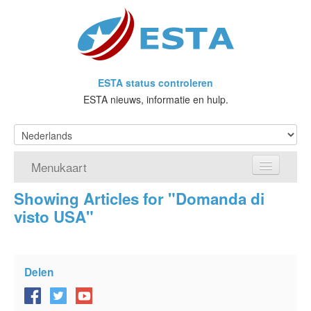
ESTA status controleren
ESTA nieuws, informatie en hulp.
Menukaart
Showing Articles for "Domanda di
Home
visto USA"
Doe een aanvraag voor ESTA
Wat is ESTA?
Delen
VWP