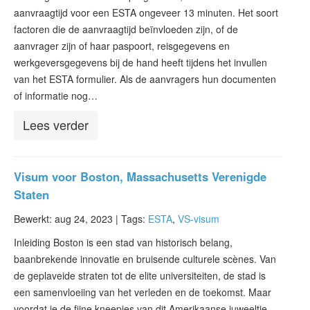
aanvraagtijd voor een ESTA ongeveer 13 minuten. Het soort
factoren die de aanvraagtijd beïnvloeden zijn, of de
aanvrager zijn of haar paspoort, reisgegevens en
werkgeversgegevens bij de hand heeft tijdens het invullen
van het ESTA formulier. Als de aanvragers hun documenten
of informatie nog…
Lees verder
Visum voor Boston, Massachusetts Verenigde
Staten
Bewerkt: aug 24, 2023 |
Tags:
ESTA
,
VS-visum
Inleiding Boston is een stad van historisch belang,
baanbrekende innovatie en bruisende culturele scènes. Van
de geplaveide straten tot de elite universiteiten, de stad is
een samenvloeiing van het verleden en de toekomst. Maar
voordat je de fijne kneepjes van dit Amerikaanse juweeltje