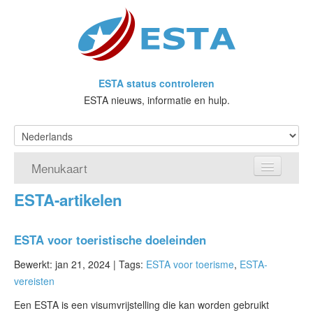
ESTA status controleren
ESTA nieuws, informatie en hulp.
Menukaart
ESTA-artikelen
Home
Doe een aanvraag voor ESTA
ESTA voor toeristische doeleinden
Wat is ESTA?
Bewerkt: jan 21, 2024 |
Tags:
ESTA voor toerisme
,
ESTA-
vereisten
VWP
Een ESTA is een visumvrijstelling die kan worden gebruikt