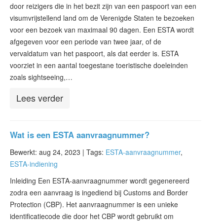
door reizigers die in het bezit zijn van een paspoort van een
ESTA status
visumvrijstellend land om de Verenigde Staten te bezoeken
ESTA-artikelen
voor een bezoek van maximaal 90 dagen. Een ESTA wordt
afgegeven voor een periode van twee jaar, of de
Neem contact op met
vervaldatum van het paspoort, als dat eerder is. ESTA
voorziet in een aantal toegestane toeristische doeleinden
zoals sightseeing,…
Lees verder
Wat is een ESTA aanvraagnummer?
Bewerkt: aug 24, 2023 |
Tags:
ESTA-aanvraagnummer
,
ESTA-indiening
Inleiding Een ESTA-aanvraagnummer wordt gegenereerd
zodra een aanvraag is ingediend bij Customs and Border
Protection (CBP). Het aanvraagnummer is een unieke
identificatiecode die door het CBP wordt gebruikt om