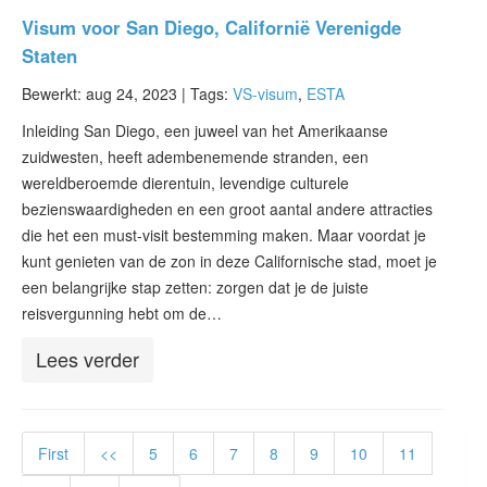
Visum voor San Diego, Californië Verenigde
Staten
Bewerkt: aug 24, 2023 |
Tags:
VS-visum
,
ESTA
Inleiding San Diego, een juweel van het Amerikaanse
zuidwesten, heeft adembenemende stranden, een
wereldberoemde dierentuin, levendige culturele
bezienswaardigheden en een groot aantal andere attracties
die het een must-visit bestemming maken. Maar voordat je
kunt genieten van de zon in deze Californische stad, moet je
een belangrijke stap zetten: zorgen dat je de juiste
reisvergunning hebt om de…
Lees verder
First
<<
5
6
7
8
9
10
11