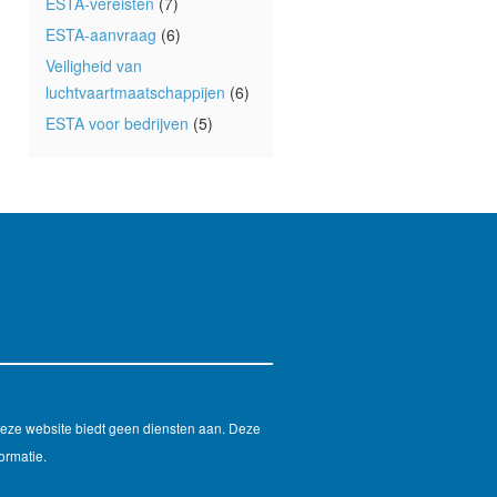
ESTA-vereisten
(7)
ESTA-aanvraag
(6)
Veiligheid van
luchtvaartmaatschappijen
(6)
ESTA voor bedrijven
(5)
Deze website biedt geen diensten aan. Deze
ormatie.